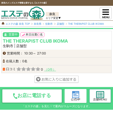
奈良のメンズエステ情報を探すなら【エステの森】
奈良
MENU
エステの森 奈良 TOP
奈良県
生駒市
店舗型
THE THERAPIST CLUB IKOMA
0
営業中
本日出勤
名
THE THERAPIST CLUB IKOMA
生駒市
店舗型
営業時間： 10:30～ 27:00
在籍人数：0名
口コミ
0
0件
お店に電話する
公式HP
店舗MENU
「エステの森」を見た！で案内がスムーズになります。