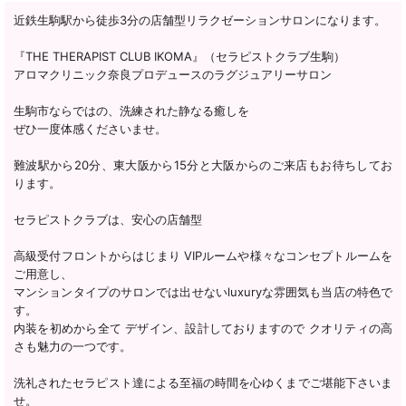
近鉄生駒駅から徒歩3分の店舗型リラクゼーションサロンになります。
『THE THERAPIST CLUB IKOMA』（セラピストクラブ生駒）
アロマクリニック奈良プロデュースのラグジュアリーサロン
生駒市ならではの、洗練された静なる癒しを
ぜひ一度体感くださいませ。
難波駅から20分、東大阪から15分と大阪からのご来店もお待ちしてお
ります。
セラピストクラブは、安心の店舗型
高級受付フロントからはじまり VIPルームや様々なコンセプトルームを
ご用意し、
マンションタイプのサロンでは出せないluxuryな雰囲気も当店の特色で
す。
内装を初めから全て デザイン、設計しておりますので クオリティの高
さも魅力の一つです。
洗礼されたセラピスト達による至福の時間を心ゆくまでご堪能下さいま
せ。