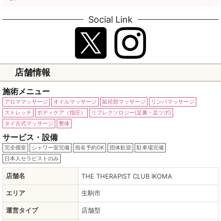
Social Link
店舗情報
施術メニュー
アロママッサージ
オイルマッサージ
鼠径部マッサージ
リンパマッサージ
ストレッチ
ボディケア（指圧）
リフレクソロジー(足裏・足ツボ)
タイ古式マッサージ
整体
サービス・設備
完全個室
シャワー室完備
指名予約OK
団体歓迎
駐車場完備
日本人セラピストのみ
店舗名
THE THERAPIST CLUB IKOMA
エリア
生駒市
運営タイプ
店舗型