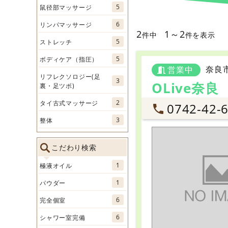
5
鼠径部マッサージ
6
リンパマッサージ
2
1～2
件中
件を表示
5
ストレッチ
5
ボディケア（指圧）
奈良
営業中
リフレクソロジー(足
3
OLive奈良
裏・足ツボ)
2
タイ古式マッサージ
0742-42-
3
整体
こだわり検索
1
極液オイル
1
パウダー
6
完全個室
6
シャワー室完備