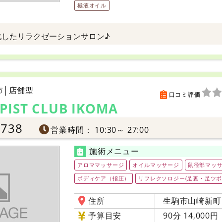
極液オイル
化したリラクゼーションサロン♪
市│店舗型
口コミ評価
PIST CLUB IKOMA
8738
営業時間： 10:30～ 27:00
施術メニュー
アロママッサージ
オイルマッサージ
鼠径部マッ
ボディケア（指圧）
リフレクソロジー(足裏・足ツボ
住所
生駒市山崎新町1-
予算目安
90分 14,000円