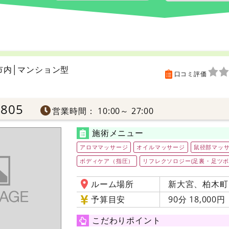
市内│マンション型
口コミ評価
6805
営業時間： 10:00～ 27:00
施術メニュー
アロママッサージ
オイルマッサージ
鼠径部マッ
ボディケア（指圧）
リフレクソロジー(足裏・足ツボ
ルーム場所
新大宮、柏木町
予算目安
90分 18,000円
こだわりポイント