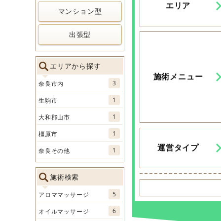
エリア
マンション型
出張型
エリアから探す
施術メニュー
3
奈良市内
1
生駒市
1
大和郡山市
1
橿原市
運営タイプ
1
奈良その他
施術検索
5
アロママッサージ
6
オイルマッサージ