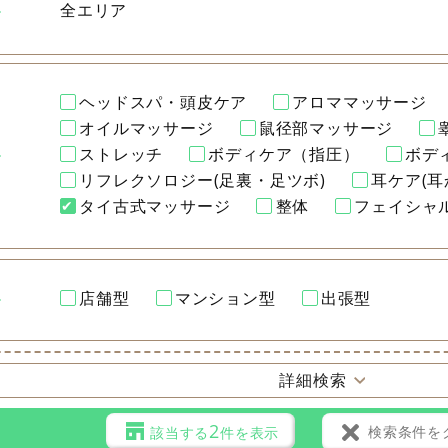
全エリア
ヘッドスパ・頭皮ケア
アロママッサージ
オイルマッサージ
鼠径部マッサージ
ストレッチ
ボディケア（指圧）
ボデ
リフレクソロジー(足裏・足ツボ)
耳ケア(耳
タイ古式マッサージ
整体
フェイシャ
店舗型
マンション型
出張型
詳細検索
2
検索条件を
該当する
件を表示