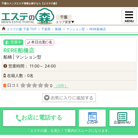
千葉のメンズエステ情報を探すなら【エステの森】
千葉
MENU
エステの森 千葉 TOP
千葉県
船橋
マンション型
RERE船橋店
0
営業中
本日出勤
名
RERE船橋店
船橋
マンション型
営業時間： 11:00～ 24:00
在籍人数：0名
口コミ
0
0件
お店に電話する
公式HP
店舗MENU
「エステの森」を見た！で案内がスムーズになります。