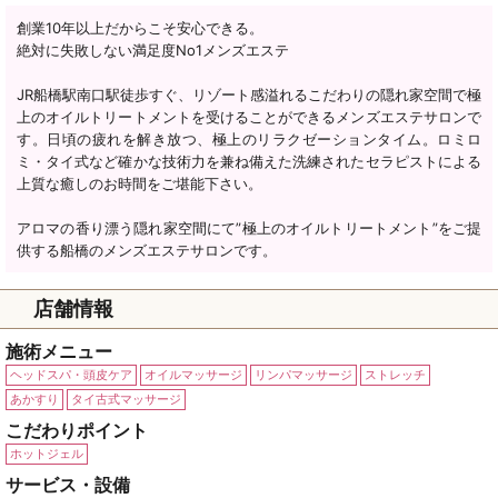
創業10年以上だからこそ安心できる。
絶対に失敗しない満足度No1メンズエステ
JR船橋駅南口駅徒歩すぐ、リゾート感溢れるこだわりの隠れ家空間で極
上のオイルトリートメントを受けることができるメンズエステサロンで
す。日頃の疲れを解き放つ、極上のリラクゼーションタイム。ロミロ
ミ・タイ式など確かな技術力を兼ね備えた洗練されたセラピストによる
上質な癒しのお時間をご堪能下さい。
アロマの香り漂う隠れ家空間にて”極上のオイルトリートメント”をご提
供する船橋のメンズエステサロンです。
店舗情報
施術メニュー
ヘッドスパ・頭皮ケア
オイルマッサージ
リンパマッサージ
ストレッチ
あかすり
タイ古式マッサージ
こだわりポイント
ホットジェル
サービス・設備