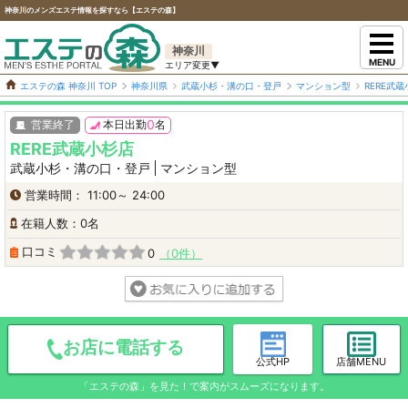
神奈川のメンズエステ情報を探すなら【エステの森】
神奈川
MENU
エステの森 神奈川 TOP
神奈川県
武蔵小杉・溝の口・登戸
マンション型
RERE武
0
営業終了
本日出勤
名
RERE武蔵小杉店
武蔵小杉・溝の口・登戸
マンション型
営業時間： 11:00～ 24:00
在籍人数：0名
口コミ
0
0件
お店に電話する
公式HP
店舗MENU
「エステの森」を見た！で案内がスムーズになります。