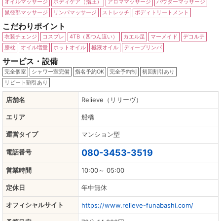
オイルマッサージ
ボディケア（指圧）
アロママッサージ
パウダーマッサージ
鼠径部マッサージ
リンパマッサージ
ストレッチ
ボディトリートメント
こだわりポイント
衣装チェンジ
コスプレ
4TB（四つん這い）
カエル足
マーメイド
デコルテ
膝枕
オイル増量
ホットオイル
極液オイル
ディープリンパ
サービス・設備
完全個室
シャワー室完備
指名予約OK
完全予約制
初回割引あり
リピート割引あり
店舗名
Relieve（リリーヴ）
エリア
船橋
運営タイプ
マンション型
080-3453-3519
電話番号
営業時間
10:00～ 05:00
定休日
年中無休
オフィシャルサイト
https://www.relieve-funabashi.com/