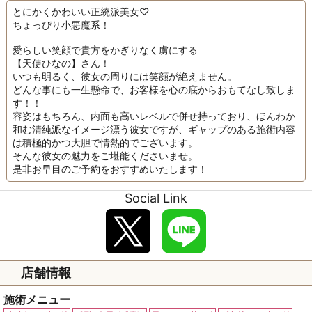
とにかくかわいい正統派美女♡
ちょっぴり小悪魔系！
愛らしい笑顔で貴方をかぎりなく虜にする
【天使ひなの】さん！
いつも明るく、彼女の周りには笑顔が絶えません。
どんな事にも一生懸命で、お客様を心の底からおもてなし致しま
す！！
容姿はもちろん、内面も高いレベルで併せ持っており、ほんわか
和む清純派なイメージ漂う彼女ですが、ギャップのある施術内容
は積極的かつ大胆で情熱的でございます。
そんな彼女の魅力をご堪能くださいませ。
是非お早目のご予約をおすすめいたします！
Social Link
店舗情報
施術メニュー