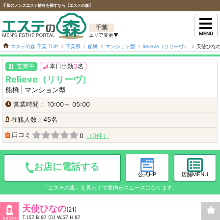
千葉のメンズエステ情報を探すなら【エステの森】
千葉
MENU
エステの森 千葉 TOP
千葉県
船橋
マンション型
Relieve（リリーヴ）
天使ひな
0
営業中
本日出勤
名
Relieve（リリーヴ）
船橋
マンション型
営業時間： 10:00～ 05:00
在籍人数：45名
口コミ
0
0件
お店に電話する
公式HP
店舗MENU
「エステの森」を見た！で案内がスムーズになります。
天使ひなの
(21)
T.157 B.87 (D) W.57 H.87