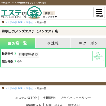
和歌山のメンズエステ情報を探すなら【エステの森】
和歌山
MENU
エステの森 TOP
和歌山
店舗一覧
和歌山のメンズエステ（メンエス）店
お店一覧
速報
クーポン
検索条件
駐車場完備
検索条件
変更
該当件数
0
件
エステの森 TOP
和歌山
店舗一覧
エステの森TOP
ご利用規約
プライバシーポリシー
掲載申込み
お問い合わせ
運営会社