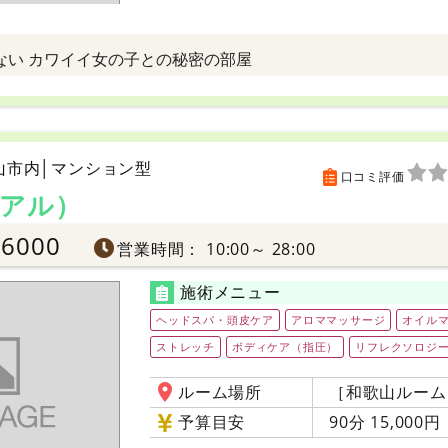
ない カワイイ女の子との秘密の部屋
山市内│マンション型
口コミ評価
デアル）
-6000
営業時間： 10:00～ 28:00
施術メニュー
ヘッドスパ・頭皮ケア
アロママッサージ
オイル
ストレッチ
ボディケア（指圧）
リフレクソロジー
ルーム場所
［和歌山ルーム
予算目安
90分 15,000円