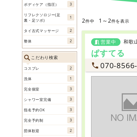
3
ボディケア（指圧）
リフレクソロジー(足
1
2
1～2
裏・足ツボ)
件中
件を表示
2
タイ古式マッサージ
2
和歌
整体
営業中
ぱすてる
こだわり検索
070-8566
2
コスプレ
1
洗体
3
完全個室
3
シャワー室完備
3
指名予約OK
3
完全予約制
2
団体歓迎