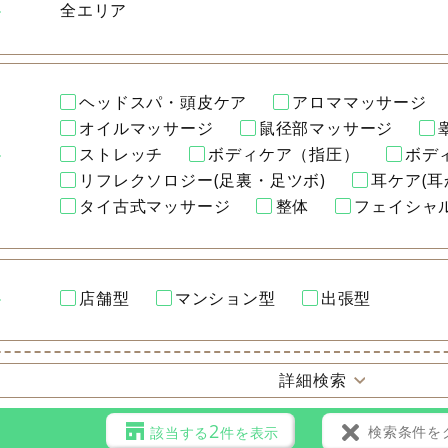
全エリア
ヘッドスパ・頭皮ケア
アロママッサージ
オイルマッサージ
鼠径部マッサージ
ストレッチ
ボディケア（指圧）
ボデ
リフレクソロジー(足裏・足ツボ)
耳ケア(耳
タイ古式マッサージ
整体
フェイシャ
店舗型
マンション型
出張型
詳細検索
2
検索条件を
該当する
件を表示