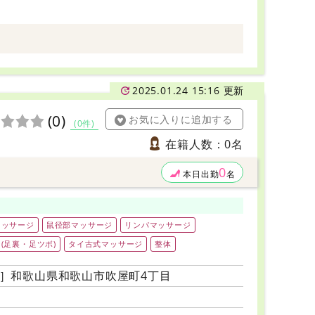
2025.01.24 15:16 更新
(0)
お気に入りに追加する
(0件)
在籍人数：0名
0
本日出勤
名
マッサージ
鼠径部マッサージ
リンパマッサージ
(足裏・足ツボ)
タイ古式マッサージ
整体
］和歌山県和歌山市吹屋町4丁目