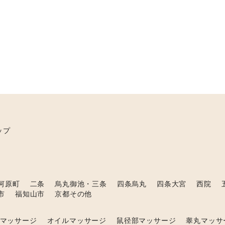
ップ
河原町
二条
烏丸御池・三条
四条烏丸
四条大宮
西院
市
福知山市
京都その他
マッサージ
オイルマッサージ
鼠径部マッサージ
睾丸マッサ