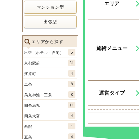
エリア
マンション型
出張型
エリアから探す
施術メニュー
5
出張（ホテル・自宅）
31
京都駅前
4
河原町
8
二条
運営タイプ
8
烏丸御池・三条
11
四条烏丸
4
四条大宮
1
西院
4
五条