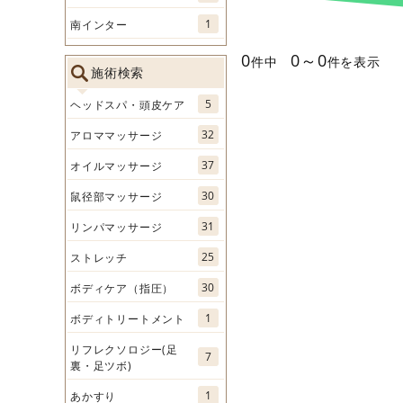
1
南インター
0
0～0
件中
件を表示
施術検索
5
ヘッドスパ・頭皮ケア
32
アロママッサージ
37
オイルマッサージ
30
鼠径部マッサージ
31
リンパマッサージ
25
ストレッチ
30
ボディケア（指圧）
1
ボディトリートメント
リフレクソロジー(足
7
裏・足ツボ)
1
あかすり