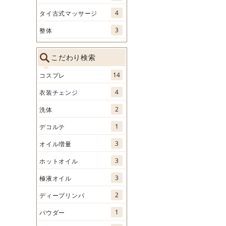
4
タイ古式マッサージ
3
整体
こだわり検索
14
コスプレ
4
衣装チェンジ
2
洗体
1
デコルテ
3
オイル増量
3
ホットオイル
3
極液オイル
2
ディープリンパ
1
パウダー