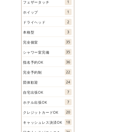
1
フェザータッチ
1
ホイップ
2
ドライヘッド
3
本格型
35
完全個室
35
シャワー室完備
36
指名予約OK
22
完全予約制
24
団体歓迎
7
自宅出張OK
7
ホテル出張OK
20
クレジットカードOK
18
キャッシュレス決済OK