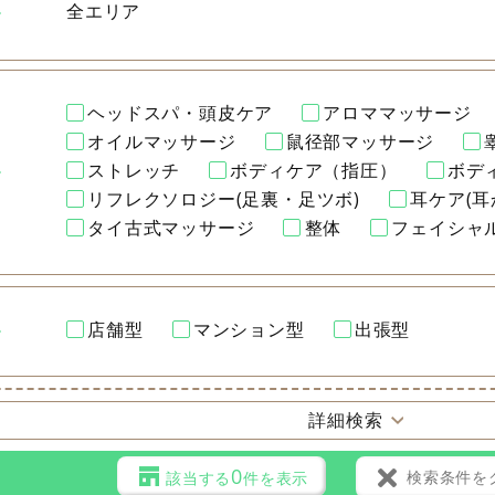
全エリア
ヘッドスパ・頭皮ケア
アロママッサージ
オイルマッサージ
鼠径部マッサージ
ストレッチ
ボディケア（指圧）
ボデ
リフレクソロジー(足裏・足ツボ)
耳ケア(耳
タイ古式マッサージ
整体
フェイシャ
店舗型
マンション型
出張型
詳細検索
0
検索条件を
該当する
件を表示