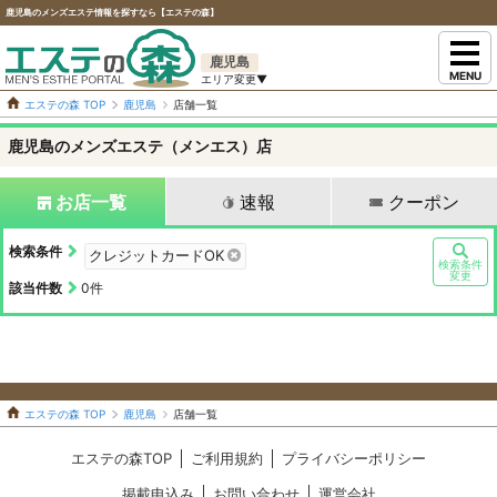
鹿児島のメンズエステ情報を探すなら【エステの森】
鹿児島
MENU
エステの森 TOP
鹿児島
店舗一覧
鹿児島のメンズエステ（メンエス）店
お店一覧
速報
クーポン
検索条件
クレジットカードOK
検索条件
変更
該当件数
0
件
エステの森 TOP
鹿児島
店舗一覧
エステの森TOP
ご利用規約
プライバシーポリシー
掲載申込み
お問い合わせ
運営会社