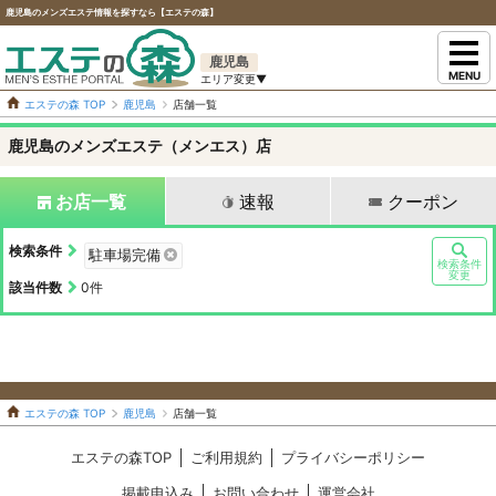
鹿児島のメンズエステ情報を探すなら【エステの森】
鹿児島
MENU
エステの森 TOP
鹿児島
店舗一覧
鹿児島のメンズエステ（メンエス）店
お店一覧
速報
クーポン
検索条件
駐車場完備
検索条件
変更
該当件数
0
件
エステの森 TOP
鹿児島
店舗一覧
エステの森TOP
ご利用規約
プライバシーポリシー
掲載申込み
お問い合わせ
運営会社